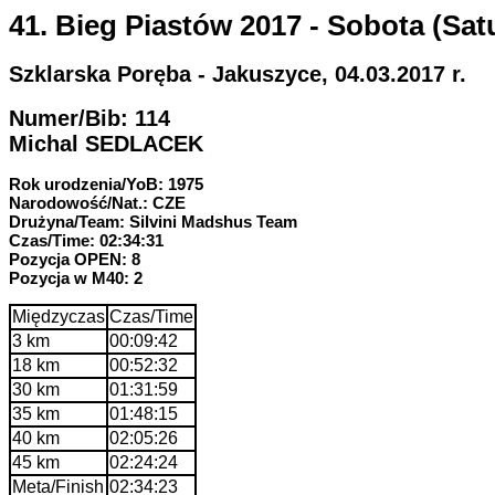
41. Bieg Piastów 2017 - Sobota (Sat
Szklarska Poręba - Jakuszyce, 04.03.2017 r.
Numer/Bib: 114
Michal SEDLACEK
Rok urodzenia/YoB: 1975
Narodowość/Nat.: CZE
Drużyna/Team: Silvini Madshus Team
Czas/Time: 02:34:31
Pozycja OPEN: 8
Pozycja w M40: 2
Międzyczas
Czas/Time
3 km
00:09:42
18 km
00:52:32
30 km
01:31:59
35 km
01:48:15
40 km
02:05:26
45 km
02:24:24
Meta/Finish
02:34:23