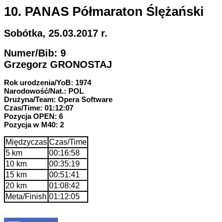
10. PANAS Półmaraton Ślężański
Sobótka, 25.03.2017 r.
Numer/Bib: 9
Grzegorz GRONOSTAJ
Rok urodzenia/YoB: 1974
Narodowość/Nat.: POL
Drużyna/Team: Opera Software
Czas/Time: 01:12:07
Pozycja OPEN: 6
Pozycja w M40: 2
Międzyczas
Czas/Time
5 km
00:16:58
10 km
00:35:19
15 km
00:51:41
20 km
01:08:42
Meta/Finish
01:12:05