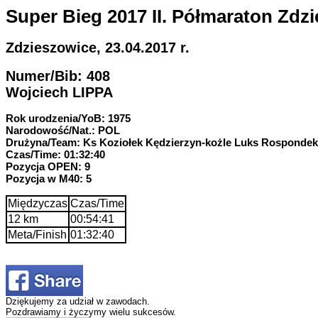
Super Bieg 2017 II. Półmaraton Zdzi
Zdzieszowice, 23.04.2017 r.
Numer/Bib: 408
Wojciech LIPPA
Rok urodzenia/YoB: 1975
Narodowość/Nat.: POL
Drużyna/Team: Ks Koziołek Kędzierzyn-kożle Luks Rospondek
Czas/Time: 01:32:40
Pozycja OPEN: 9
Pozycja w M40: 5
Międzyczas
Czas/Time
12 km
00:54:41
Meta/Finish
01:32:40
Dziękujemy za udział w zawodach.
Pozdrawiamy i życzymy wielu sukcesów.