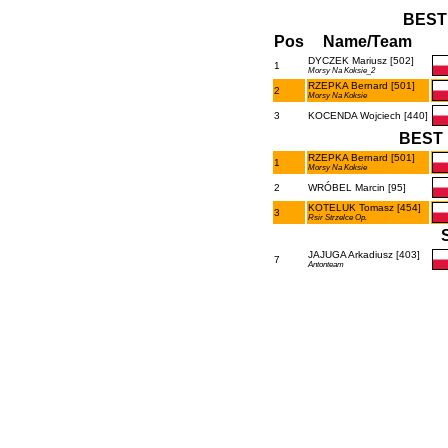
BEST
Pos
Name/Team
DYCZEK Mariusz [502]
1
Morsy Na Koksie_2
RZEPKA Bernard [501]
2
Morsy Na Koksie
3
KOCENDA Wojciech [440]
BEST 
RZEPKA Bernard [501]
1
Morsy Na Koksie
2
WRÓBEL Marcin [95]
KOTELUK Tomasz [454]
3
Rsir Strzelce Op.
JAJUGA Arkadiusz [403]
7
Antonteam