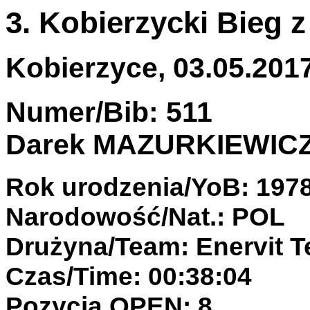
3. Kobierzycki Bieg 
Kobierzyce, 03.05.2017
Numer/Bib: 511
Darek MAZURKIEWIC
Rok urodzenia/YoB: 197
Narodowość/Nat.: POL
Drużyna/Team: Enervit 
Czas/Time: 00:38:04
Pozycja OPEN: 8