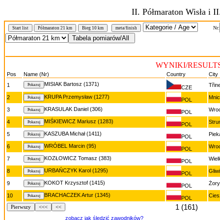
II. Półmaraton Wisła i II
Nr:
Start list
Półmaraton 21 km
Bieg 10 km
meta/finish
WYNIKI/RESULTS 
Pos
Name (Nr)
Country
City
MISIAK Bartosz (1371)
1
Třin
CZE
KRUPA Przemysław (1277)
2
Mni
POL
KRASULAK Daniel (306)
3
Wro
POL
MIŚKIEWICZ Mariusz (1283)
4
Stru
POL
KASZUBA Michał (1411)
5
Piek
POL
WRÓBEL Marcin (95)
6
Wro
POL
KOZŁOWICZ Tomasz (383)
7
Wiel
POL
URBAŃCZYK Karol (1295)
8
Gliw
POL
KOKOT Krzysztof (1415)
9
Żory
POL
BRACHACZEK Artur (1345)
10
Cies
POL
1 (161)
Pierwszy
<<<
<<
zobacz jak śledzić zawodników?