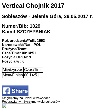
Vertical Chojnik 2017
Sobieszów - Jelenia Góra, 26.05.2017 r.
Numer/Bib: 1029
Kamil SZCZEPANIAK
Rok urodzenia/YoB: 1993
Narodowość/Nat.: POL
Drużyna/Team:
Czas/Time: 00:14:51
Pozycja OPEN: 9
Pozycja w : 0
Międzyczas
Czas/Time
Meta/Finish
00:14:51
Dziękujemy za udział w zawodach.
Pozdrawiamy i życzymy wielu sukcesów.