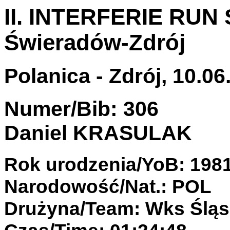
II. INTERFERIE RUN 
Świeradów-Zdrój
Polanica - Zdrój, 10.06
Numer/Bib: 306
Daniel KRASULAK
Rok urodzenia/YoB: 198
Narodowość/Nat.: POL
Drużyna/Team: Wks Śląs