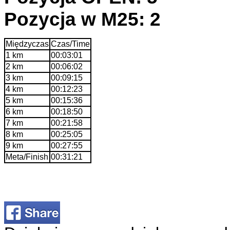
Pozycja w M25: 2
Międzyczas
Czas/Time
1 km
00:03:01
2 km
00:06:02
3 km
00:09:15
4 km
00:12:23
5 km
00:15:36
6 km
00:18:50
7 km
00:21:58
8 km
00:25:05
9 km
00:27:55
Meta/Finish
00:31:21