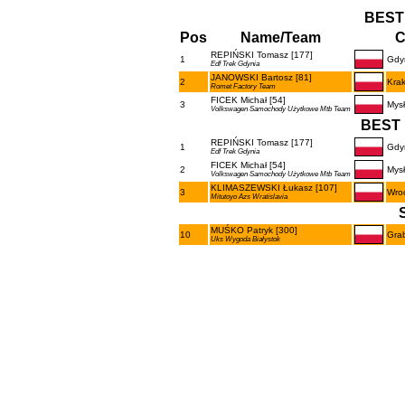
BEST
Pos
Name/Team
C
REPIŃSKI Tomasz [177]
1
Gdy
Edf Trek Gdynia
JANOWSKI Bartosz [81]
2
Kra
Romet Factory Team
FICEK Michał [54]
3
Mys
Volkswagen Samochody Użytkowe Mtb Team
BEST 
REPIŃSKI Tomasz [177]
1
Gdy
Edf Trek Gdynia
FICEK Michał [54]
2
Mys
Volkswagen Samochody Użytkowe Mtb Team
KLIMASZEWSKI Łukasz [107]
3
Wro
Mitutoyo Azs Wratislavia
MUŚKO Patryk [300]
10
Gra
Uks Wygoda Białystok