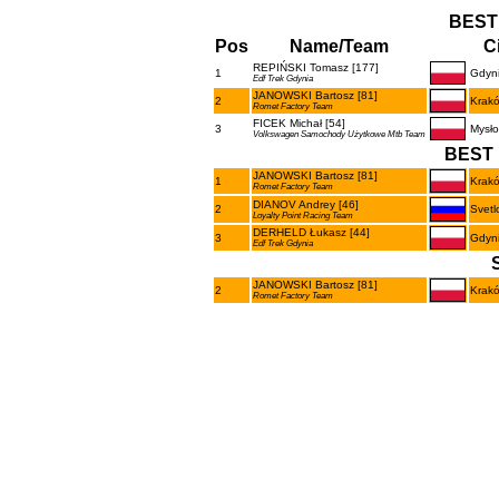
BEST
Pos
Name/Team
C
REPIŃSKI Tomasz [177]
1
Gdyn
Edf Trek Gdynia
JANOWSKI Bartosz [81]
2
Krak
Romet Factory Team
FICEK Michał [54]
3
Mysło
Volkswagen Samochody Użytkowe Mtb Team
BEST 
JANOWSKI Bartosz [81]
1
Krak
Romet Factory Team
DIANOV Andrey [46]
2
Svetl
Loyalty Point Racing Team
DERHELD Łukasz [44]
3
Gdyn
Edf Trek Gdynia
JANOWSKI Bartosz [81]
2
Krak
Romet Factory Team