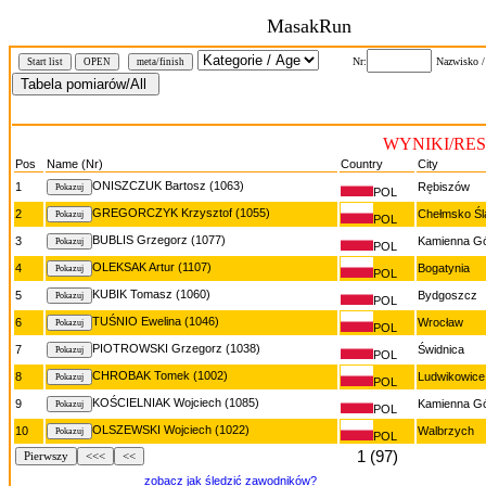
MasakRun
Nr:
Nazwisko 
Start list
OPEN
meta/finish
WYNIKI/RE
Pos
Name (Nr)
Country
City
ONISZCZUK Bartosz (1063)
1
Rębiszów
POL
GREGORCZYK Krzysztof (1055)
2
Chełmsko Śl
POL
BUBLIS Grzegorz (1077)
3
Kamienna G
POL
OLEKSAK Artur (1107)
4
Bogatynia
POL
KUBIK Tomasz (1060)
5
Bydgoszcz
POL
TUŚNIO Ewelina (1046)
6
Wrocław
POL
PIOTROWSKI Grzegorz (1038)
7
Świdnica
POL
CHROBAK Tomek (1002)
8
Ludwikowice
POL
KOŚCIELNIAK Wojciech (1085)
9
Kamienna G
POL
OLSZEWSKI Wojciech (1022)
10
Walbrzych
POL
1 (97)
Pierwszy
<<<
<<
zobacz jak śledzić zawodników?