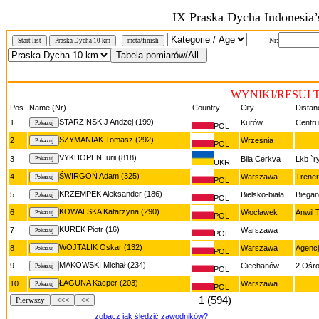
IX Praska Dycha Indonesia
Nr:
Start list
Praska Dycha 10 km
meta/finish
WYNIKI/RESULTS 
Pos
Name (Nr)
Country
City
Distan
STARZINSKIJ Andzej (199)
1
Kurów
Centr
POL
SZYMANIAK Tomasz (292)
2
Września
POL
VYKHOPEN Iurii (818)
3
Bila Cerkva
Lkb `r
UKR
ŚWIRGOŃ Adam (325)
4
Warszawa
Trener
POL
KRZEMPEK Aleksander (186)
5
Bielsko-biała
Biegan
POL
KOWALSKA Katarzyna (290)
6
Włocławek
Anwil 
POL
KUREK Piotr (16)
7
Warszawa
POL
WOJTALIK Oskar (132)
8
Warszawa
Agencj
POL
MAKOWSKI Michał (234)
9
Ciechanów
2 Ośro
POL
ŁAGUNA Kacper (203)
10
Warszawa
POL
1 (594)
Pierwszy
<<<
<<
zobacz jak śledzić zawodników?