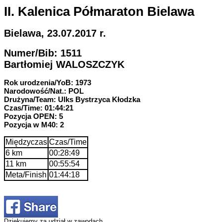
II. Kalenica Półmaraton Bielawa
Bielawa, 23.07.2017 r.
Numer/Bib: 1511
Bartłomiej WALOSZCZYK
Rok urodzenia/YoB: 1973
Narodowość/Nat.: POL
Drużyna/Team: Ulks Bystrzyca Kłodzka
Czas/Time: 01:44:21
Pozycja OPEN: 5
Pozycja w M40: 2
Międzyczas
Czas/Time
6 km
00:28:49
11 km
00:55:54
Meta/Finish
01:44:18
Dziękujemy za udział w zawodach.