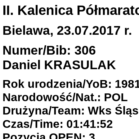
II. Kalenica Półmara
Bielawa, 23.07.2017 r.
Numer/Bib: 306
Daniel KRASULAK
Rok urodzenia/YoB: 198
Narodowość/Nat.: POL
Drużyna/Team: Wks Śląs
Czas/Time: 01:41:52
Pozycja OPEN: 3