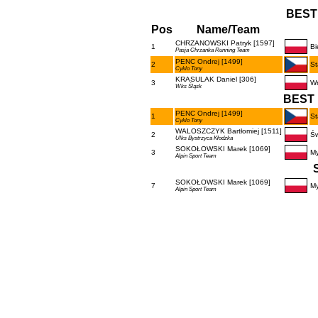
BEST
Pos
Name/Team
CHRZANOWSKI Patryk [1597]
1
Bi
Pasja Chrzanka Running Team
PENC Ondrej [1499]
2
St
Cyklo Tony
KRASULAK Daniel [306]
3
Wr
Wks Śląsk
BEST 
PENC Ondrej [1499]
1
St
Cyklo Tony
WALOSZCZYK Bartłomiej [1511]
2
Św
Ulks Bystrzyca Kłodzka
SOKOŁOWSKI Marek [1069]
3
My
Alpin Sport Team
SOKOŁOWSKI Marek [1069]
7
My
Alpin Sport Team