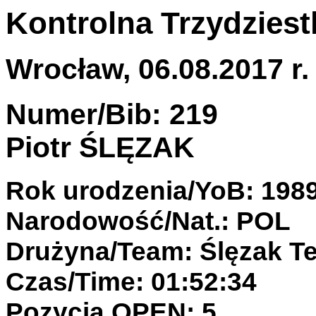
Kontrolna Trzydziest
Wrocław, 06.08.2017 r.
Numer/Bib: 219
Piotr ŚLĘZAK
Rok urodzenia/YoB: 198
Narodowość/Nat.: POL
Drużyna/Team: Ślęzak T
Czas/Time: 01:52:34
Pozycja OPEN: 5