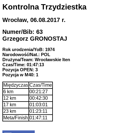
Kontrolna Trzydziestka
Wrocław, 06.08.2017 r.
Numer/Bib: 63
Grzegorz GRONOSTAJ
Rok urodzenia/YoB: 1974
Narodowość/Nat.: POL
Drużyna/Team: Wrocławskie Iten
Czas/Time: 01:47:13
Pozycja OPEN: 3
Pozycja w M40: 1
Międzyczas
Czas/Time
6 km
00:21:27
12 km
00:42:30
17 km
01:03:01
23 km
01:23:11
Meta/Finish
01:47:11