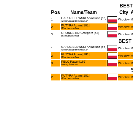
BEST
Pos
Name/Team
City
A
GARDZIELEWSKI Arkadiusz [56]
1
Wrocław
M
Arkadiuszgardzielewski.pl
PUTYRA Adam [181]
2
Wrocław
M
Wrocławskie Iten
GRONOSTAJ Grzegorz [63]
3
Wrocław
M
Wrocławskie Iten
BEST 
GARDZIELEWSKI Arkadiusz [56]
1
Wrocław
M
Arkadiuszgardzielewski.pl
PUTYRA Adam [181]
2
Wrocław
M
Wrocławskie Iten
PELC Paweł [165]
3
Wrocław
M
Lomag Software
PUTYRA Adam [181]
2
Wrocław
M
Wrocławskie Iten