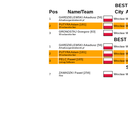
BEST
Pos
Name/Team
City
A
GARDZIELEWSKI Arkadiusz [56]
1
Wrocław
M
Arkadiuszgardzielewski.pl
PUTYRA Adam [181]
2
Wrocław
M
Wrocławskie Iten
GRONOSTAJ Grzegorz [63]
3
Wrocław
M
Wrocławskie Iten
BEST 
GARDZIELEWSKI Arkadiusz [56]
1
Wrocław
M
Arkadiuszgardzielewski.pl
PUTYRA Adam [181]
2
Wrocław
M
Wrocławskie Iten
PELC Paweł [165]
3
Wrocław
M
Lomag Software
ZAWADZKI Paweł [256]
7
Wrocław
M
Noa