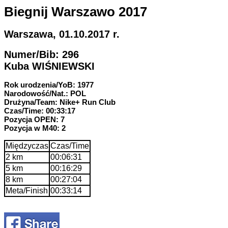
Biegnij Warszawo 2017
Warszawa, 01.10.2017 r.
Numer/Bib: 296
Kuba WIŚNIEWSKI
Rok urodzenia/YoB: 1977
Narodowość/Nat.: POL
Drużyna/Team: Nike+ Run Club
Czas/Time: 00:33:17
Pozycja OPEN: 7
Pozycja w M40: 2
Międzyczas
Czas/Time
2 km
00:06:31
5 km
00:16:29
8 km
00:27:04
Meta/Finish
00:33:14