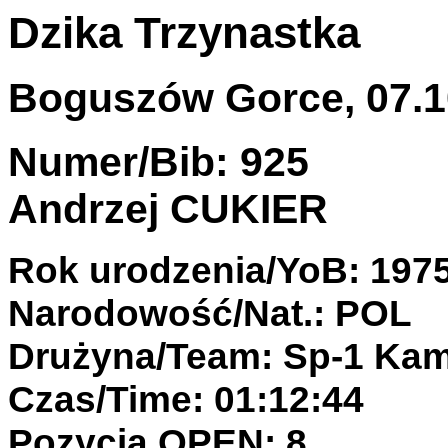
Dzika Trzynastka
Boguszów Gorce, 07.10
Numer/Bib: 925
Andrzej CUKIER
Rok urodzenia/YoB: 197
Narodowość/Nat.: POL
Drużyna/Team: Sp-1 Ka
Czas/Time: 01:12:44
Pozycja OPEN: 8