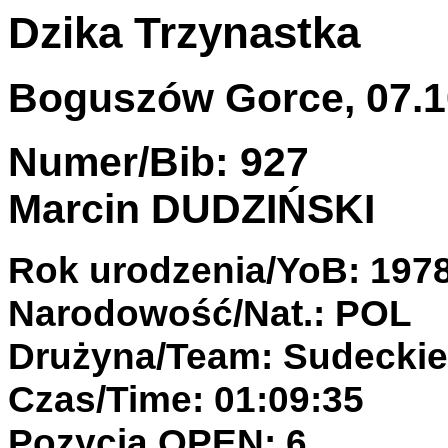
Dzika Trzynastka
Boguszów Gorce, 07.10
Numer/Bib: 927
Marcin DUDZIŃSKI
Rok urodzenia/YoB: 197
Narodowość/Nat.: POL
Drużyna/Team: Sudeckie
Czas/Time: 01:09:35
Pozycja OPEN: 6