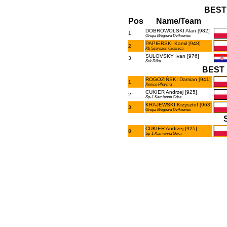
BEST
Pos
Name/Team
DOBROWOLSKI Alan [982]
1
Grupa Biegowa Dzikowiec
PAPIERSKI Kamil [948]
2
Kb Szerszeń Oleśnica
SULOVSKY Ivan [976]
3
Srk Rika
BEST 
ROGOZIŃSKI Damian [941]
1
Xenico Pharma
CUKIER Andrzej [925]
2
Sp-1 Kamienna Góra
KRAJEWSKI Krzysztof [963]
3
Grupa Biegowa Dzikowiec
CUKIER Andrzej [925]
8
Sp-1 Kamienna Góra