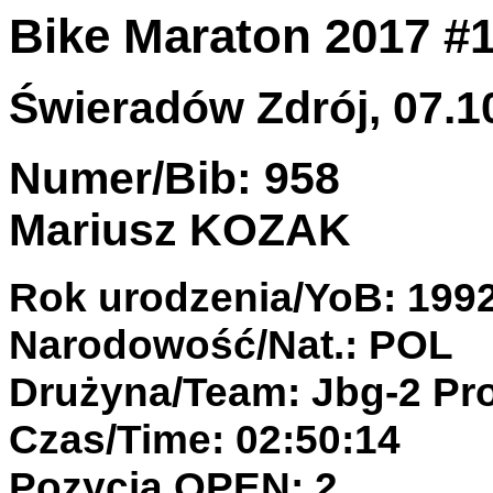
Bike Maraton 2017 #1
Świeradów Zdrój, 07.10
Numer/Bib: 958
Mariusz KOZAK
Rok urodzenia/YoB: 199
Narodowość/Nat.: POL
Drużyna/Team: Jbg-2 Pr
Czas/Time: 02:50:14
Pozycja OPEN: 2