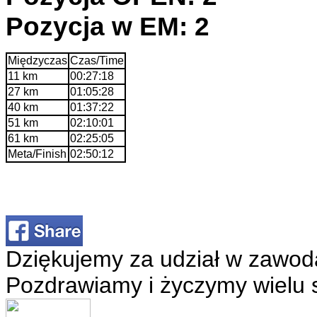
Pozycja w EM: 2
Międzyczas
Czas/Time
11 km
00:27:18
27 km
01:05:28
40 km
01:37:22
51 km
02:10:01
61 km
02:25:05
Meta/Finish
02:50:12
Dziękujemy za udział w zawod
Pozdrawiamy i życzymy wielu 