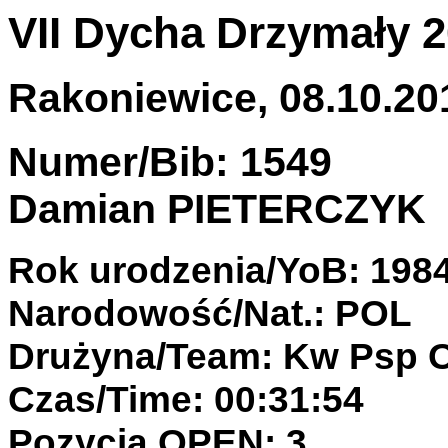
VII Dycha Drzymały 
Rakoniewice, 08.10.201
Numer/Bib: 1549
Damian PIETERCZYK
Rok urodzenia/YoB: 198
Narodowość/Nat.: POL
Drużyna/Team: Kw Psp O
Czas/Time: 00:31:54
Pozycja OPEN: 3