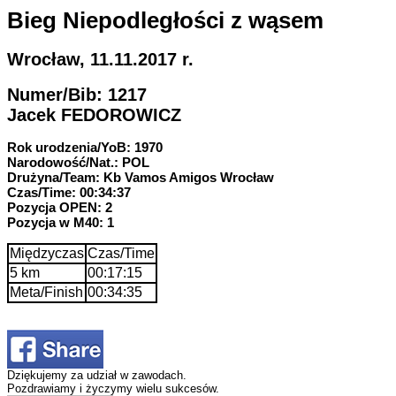
Bieg Niepodległości z wąsem
Wrocław, 11.11.2017 r.
Numer/Bib: 1217
Jacek FEDOROWICZ
Rok urodzenia/YoB: 1970
Narodowość/Nat.: POL
Drużyna/Team: Kb Vamos Amigos Wrocław
Czas/Time: 00:34:37
Pozycja OPEN: 2
Pozycja w M40: 1
Międzyczas
Czas/Time
5 km
00:17:15
Meta/Finish
00:34:35
Dziękujemy za udział w zawodach.
Pozdrawiamy i życzymy wielu sukcesów.