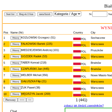
Biał
Nr:
Naz
Start list
Bieg ok.13 km
meta/finish
WYNIK
Pos
Name (Nr)
Country
City
KOZŁOWSKI Grzegorz (51)
1
Sochaczew
POL
FALKOWSKI Bartek (225)
2
Warszawa
POL
MIEDZIEJEWSKI Andrzej (101)
3
Pruszków
POL
GOZDEK Radek (53)
4
Warszawa
POL
TABER Konrad (218)
5
Brwinów
POL
CZAPLIŃSKI Jan (445)
6
Brwinów
POL
WELBER Michał (356)
7
Nowe Miasto Nad 
POL
GAŁUSZKA Filip (21)
8
Warszawa
POL
ŻUK Paweł (38)
9
Warszawa
POL
WĘGRZYN Jacek (269)
10
Warszawa
POL
1 (441)
Pierwszy
<<<
<<
zobacz jak śledzić zawodników?
Chat