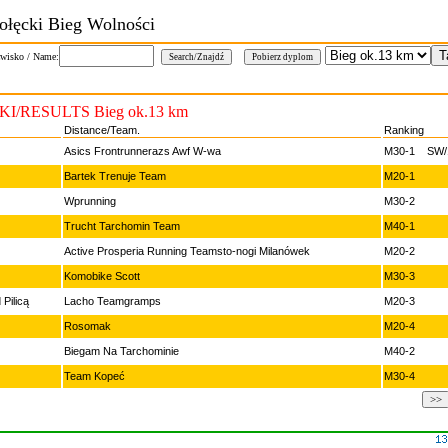
ołęcki Bieg Wolności
wisko / Name:
I/RESULTS Bieg ok.13 km
Distance/Team.
Ranking
Asics Frontrunnerazs Awf W-wa
M30-1 SW/1
Bartek Trenuje Team
M20-1
Wprunning
M30-2
Trucht Tarchomin Team
M40-1
Active Prosperia Running Teamsto-nogi Milanówek
M20-2
Komobike Scott
M30-3
Pilicą
Lacho Teamgramps
M20-3
Rosomak
M20-4
Biegam Na Tarchominie
M40-2
Team Kopeć
M30-4
>>