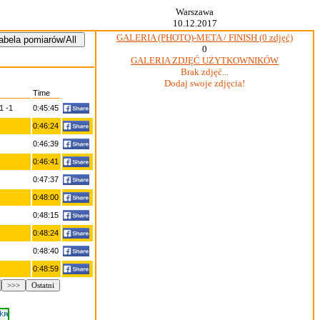
Warszawa
10.12.2017
GALERIA (PHOTO)-META / FINISH (0 zdjęć)
0
GALERIA ZDJĘĆ UŻYTKOWNIKÓW
Brak zdjęć...
Dodaj swoje zdjęcia!
Time
 -1
0:45:45
0:46:24
0:46:39
0:46:41
0:47:37
0:48:00
0:48:15
0:48:24
0:48:40
0:48:59
>>>
Ostatni