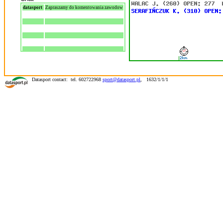
datasport
Zapraszamy do komentowania zawodow
Datasport contact: tel. 602722968
sport@datasport.pl
,
1632/1/1/1