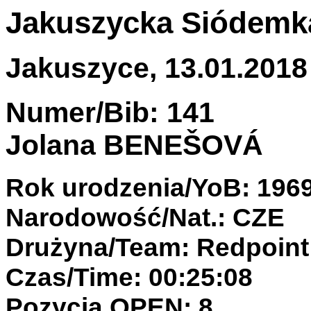
Jakuszycka Siódemka 
Jakuszyce, 13.01.2018 
Numer/Bib: 141
Jolana BENEŠOVÁ
Rok urodzenia/YoB: 196
Narodowość/Nat.: CZE
Drużyna/Team: Redpoint
Czas/Time: 00:25:08
Pozycja OPEN: 8