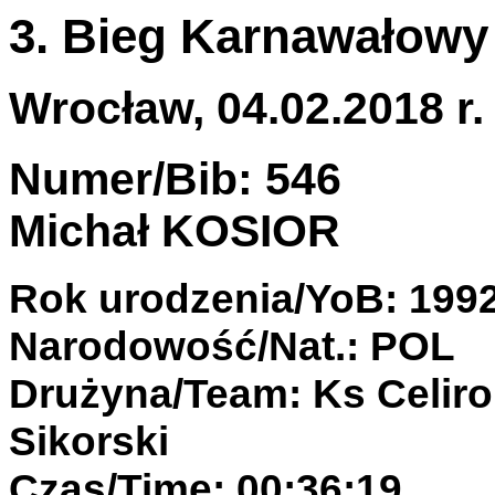
3. Bieg Karnawałowy
Wrocław, 04.02.2018 r.
Numer/Bib: 546
Michał KOSIOR
Rok urodzenia/YoB: 199
Narodowość/Nat.: POL
Drużyna/Team: Ks Celiro
Sikorski
Czas/Time: 00:36:19