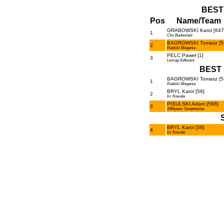
BEST
Pos
Name/Team
GRABOWSKI Karol [647
1
Cks Budowlani
BAGROWSKI Tomasz [5
2
Radość Biegania
PELC Paweł [1]
3
Lomag Software
BEST 
BAGROWSKI Tomasz [5
1
Radość Biegania
BRYL Karol [56]
2
Irc Kowale
PISULSKI Adam [588]
3
10bkpanc Świętoszów
BRYL Karol [56]
4
Irc Kowale