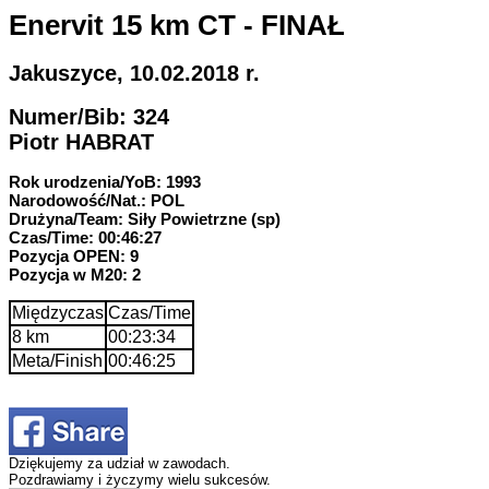
Enervit 15 km CT - FINAŁ
Jakuszyce, 10.02.2018 r.
Numer/Bib: 324
Piotr HABRAT
Rok urodzenia/YoB: 1993
Narodowość/Nat.: POL
Drużyna/Team: Siły Powietrzne (sp)
Czas/Time: 00:46:27
Pozycja OPEN: 9
Pozycja w M20: 2
Międzyczas
Czas/Time
8 km
00:23:34
Meta/Finish
00:46:25
Dziękujemy za udział w zawodach.
Pozdrawiamy i życzymy wielu sukcesów.