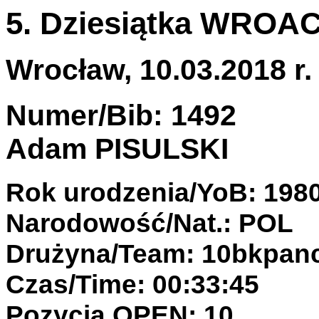
5. Dziesiątka WROA
Wrocław, 10.03.2018 r.
Numer/Bib: 1492
Adam PISULSKI
Rok urodzenia/YoB: 198
Narodowość/Nat.: POL
Drużyna/Team: 10bkpan
Czas/Time: 00:33:45
Pozycja OPEN: 10