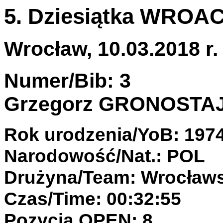
5. Dziesiątka WROA
Wrocław, 10.03.2018 r.
Numer/Bib: 3
Grzegorz GRONOSTA
Rok urodzenia/YoB: 197
Narodowość/Nat.: POL
Drużyna/Team: Wrocławs
Czas/Time: 00:32:55
Pozycja OPEN: 8