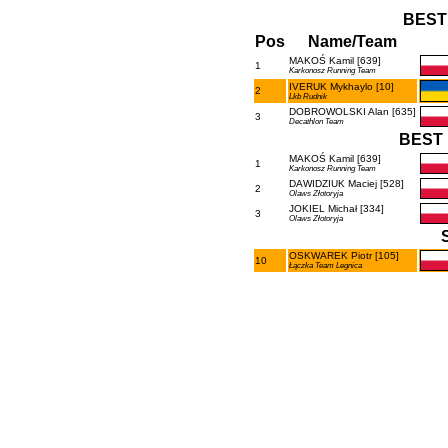
BEST
Pos
Name/Team
MAKOŚ Kamil [639]
1
Karkonosz Running Team
IVERUK Mykhaylo [10]
2
Lkb Rudnik
DOBROWOLSKI Alan [635]
3
Decathlon Team
BEST 
MAKOŚ Kamil [639]
1
Karkonosz Running Team
DAWIDZIUK Maciej [528]
2
Olaws Złotoryja
JOKIEL Michał [334]
3
Olaws Złotoryja
OSKWAREK Piotr [105]
10
Łączka Team Legnica