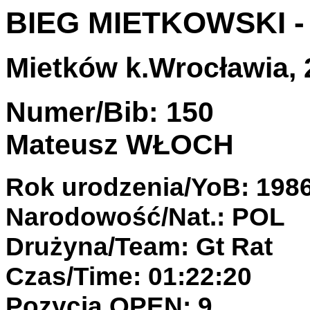
BIEG MIETKOWSKI 
Mietków k.Wrocławia, 2
Numer/Bib: 150
Mateusz WŁOCH
Rok urodzenia/YoB: 198
Narodowość/Nat.: POL
Drużyna/Team: Gt Rat
Czas/Time: 01:22:20
Pozycja OPEN: 9