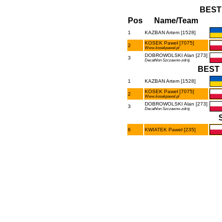
BEST
Pos
Name/Team
1
KAZBAN Artem [1528]
KOSEK Paweł [7075]
2
Www.kosekpawel.pl
DOBROWOLSKI Alan [273]
3
Decathlon Szczawno-zdrój
BEST 
1
KAZBAN Artem [1528]
KOSEK Paweł [7075]
2
Www.kosekpawel.pl
DOBROWOLSKI Alan [273]
3
Decathlon Szczawno-zdrój
6
KWIATEK Paweł [235]