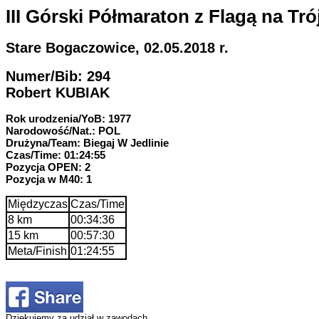
III Górski Półmaraton z Flagą na Tró
Stare Bogaczowice, 02.05.2018 r.
Numer/Bib: 294
Robert KUBIAK
Rok urodzenia/YoB: 1977
Narodowość/Nat.: POL
Drużyna/Team: Biegaj W Jedlinie
Czas/Time: 01:24:55
Pozycja OPEN: 2
Pozycja w M40: 1
Międzyczas
Czas/Time
8 km
00:34:36
15 km
00:57:30
Meta/Finish
01:24:55
Dziękujemy za udział w zawodach.