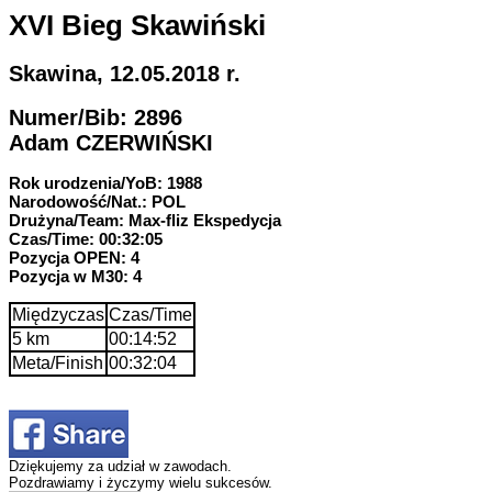
XVI Bieg Skawiński
Skawina, 12.05.2018 r.
Numer/Bib: 2896
Adam CZERWIŃSKI
Rok urodzenia/YoB: 1988
Narodowość/Nat.: POL
Drużyna/Team: Max-fliz Ekspedycja
Czas/Time: 00:32:05
Pozycja OPEN: 4
Pozycja w M30: 4
Międzyczas
Czas/Time
5 km
00:14:52
Meta/Finish
00:32:04
Dziękujemy za udział w zawodach.
Pozdrawiamy i życzymy wielu sukcesów.