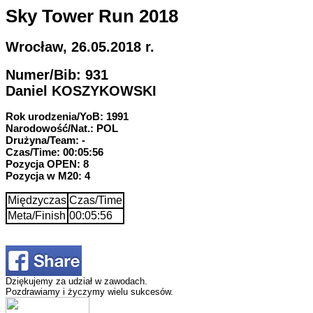
Sky Tower Run 2018
Wrocław, 26.05.2018 r.
Numer/Bib: 931
Daniel KOSZYKOWSKI
Rok urodzenia/YoB: 1991
Narodowość/Nat.: POL
Drużyna/Team: -
Czas/Time: 00:05:56
Pozycja OPEN: 8
Pozycja w M20: 4
Międzyczas
Czas/Time
Meta/Finish
00:05:56
Dziękujemy za udział w zawodach.
Pozdrawiamy i życzymy wielu sukcesów.