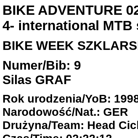
BIKE ADVENTURE 02.
4- international MTB 
BIKE WEEK SZKLARSKA
Numer/Bib: 9
Silas GRAF
Rok urodzenia/YoB: 199
Narodowość/Nat.: GER
Drużyna/Team: Head Cic