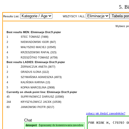
5. B
Results List:
WSZYSCY / ALL
Wybierz pr
Best results MEN: Eliminacje Dist:9 pięter
1
STEC TOMASZ (7466)
2
NIEWIADOMSKI IGOR (847)
3
MAŁYSZKO MACIEJ (10545)
4
KRZESZEWSKI RAFAŁ (315)
5
RZESZÓTKO TOMASZ (4759)
Best results LADIES: Eliminacje Dist:9 pięter
1
ŻERNACZUK ANETA (3677)
2
GRADUS ILONA (1112)
3
SZYMAŃSKA AGNIESZKA (4973)
4
KALIŃSKA KARINA (13)
5
KOPKA MARCELINA (2908)
Currently on check point line: Eliminacje Dist:9 pięter
45
SUPRYNOWICZ DARIUSZ (10580)
244
KRYSZYŁOWICZ JACEK (10536)
83
JANKOWSKI PIOTR (9217)
zobacz jak śledzić zawodników?
Chat
datasport
Zapraszamy do komentowania zawodow