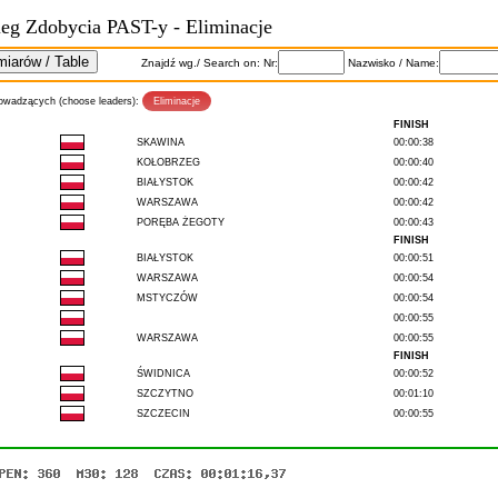
ieg Zdobycia PAST-y - Eliminacje
Znajdź wg./ Search on: Nr:
Nazwisko / Name:
owadzących (choose leaders):
FINISH
SKAWINA
00:00:38
KOŁOBRZEG
00:00:40
BIAŁYSTOK
00:00:42
WARSZAWA
00:00:42
PORĘBA ŻEGOTY
00:00:43
FINISH
BIAŁYSTOK
00:00:51
WARSZAWA
00:00:54
MSTYCZÓW
00:00:54
00:00:55
WARSZAWA
00:00:55
FINISH
ŚWIDNICA
00:00:52
SZCZYTNO
00:01:10
SZCZECIN
00:00:55