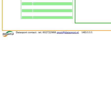
Datasport contact: tel. 602722968
sport@datasport.pl
,
1485/1/1/1