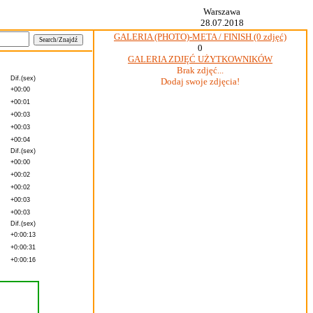
Warszawa
28.07.2018
GALERIA (PHOTO)-META / FINISH (0 zdjęć)
0
GALERIA ZDJĘĆ UŻYTKOWNIKÓW
Brak zdjęć...
Dif.(sex)
Dodaj swoje zdjęcia!
+00:00
+00:01
+00:03
+00:03
+00:04
Dif.(sex)
+00:00
+00:02
+00:02
+00:03
+00:03
Dif.(sex)
+0:00:13
+0:00:31
+0:00:16