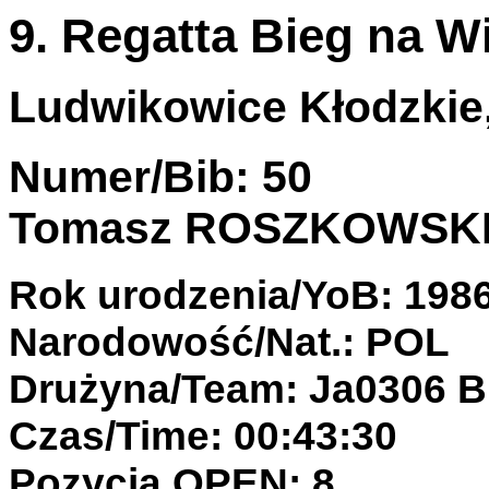
9. Regatta Bieg na W
Ludwikowice Kłodzkie, 
Numer/Bib: 50
Tomasz ROSZKOWSK
Rok urodzenia/YoB: 198
Narodowość/Nat.: POL
Drużyna/Team: Ja0306 Bi
Czas/Time: 00:43:30
Pozycja OPEN: 8