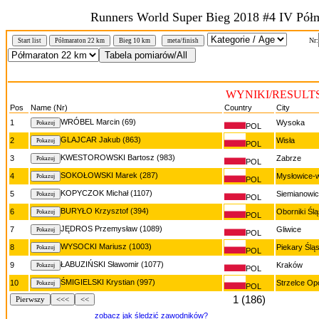
Runners World Super Bieg 2018 #4 IV Półma
Nr:
Start list
Półmaraton 22 km
Bieg 10 km
meta/finish
WYNIKI/RESULTS 
Pos
Name (Nr)
Country
City
WRÓBEL Marcin (69)
1
Wysoka
POL
GLAJCAR Jakub (863)
2
Wisła
POL
KWESTOROWSKI Bartosz (983)
3
Zabrze
POL
SOKOŁOWSKI Marek (287)
4
Mysłowice-
POL
KOPYCZOK Michał (1107)
5
Siemianowic
POL
BURYŁO Krzysztof (394)
6
Oborniki Ślą
POL
JĘDROS Przemysław (1089)
7
Gliwice
POL
WYSOCKI Mariusz (1003)
8
Piekary Śląs
POL
ŁABUZIŃSKI Sławomir (1077)
9
Kraków
POL
ŚMIGIELSKI Krystian (997)
10
Strzelce Op
POL
1 (186)
Pierwszy
<<<
<<
zobacz jak śledzić zawodników?