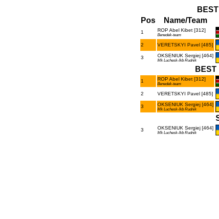
BEST
Pos
Name/Team
ROP Abel Kibet [312]
1
Benedek-team
2
VERETSKYI Pavel [485]
OKSENIUK Sergiej [464]
3
Mk Luchesk-lkb Rudnik
BEST 
ROP Abel Kibet [312]
1
Benedek-team
2
VERETSKYI Pavel [485]
OKSENIUK Sergiej [464]
3
Mk Luchesk-lkb Rudnik
OKSENIUK Sergiej [464]
3
Mk Luchesk-lkb Rudnik