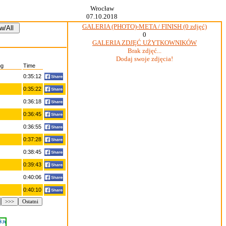
Wrocław
07.10.2018
GALERIA (PHOTO)-META / FINISH (0 zdjęć)
0
GALERIA ZDJĘĆ UŻYTKOWNIKÓW
Brak zdjęć...
Dodaj swoje zdjęcia!
ng
Time
0:35:12
0:35:22
0:36:18
0:36:45
0:36:55
0:37:28
0:38:45
0:39:43
0:40:06
0:40:10
>>>
Ostatni