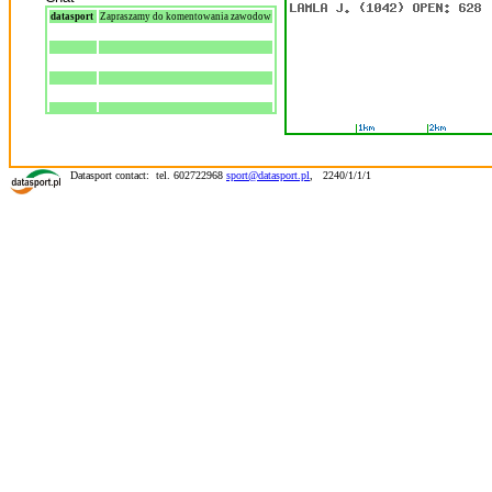
datasport
Zapraszamy do komentowania zawodow
Datasport contact: tel. 602722968
sport@datasport.pl
,
2240/1/1/1