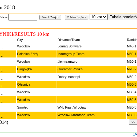
n 2018
 Name:
NIKI/RESULTS 10 km
City
Distance/Team.
Ranki
Wrocław
Lomag Software
M40-1
OL
Polanica Zdrój
Incomgroup Team
M30-1
OL
Wrocław
#jemteamwro
M20-1
OL
Długołęka
Guenther Polska
M20-2
OL
Wrocław
Dobry-trener.pl
M30-2
OL
Oleśnica
M30-3
OL
Wrocław
M30-4
OL
Wrocław
M30-5
OL
Smolec
Wkb Piast Wrocław
M20-3
OL
Wrocław
Wroclaw Marathon Team
M30-6
OL
(914)
>>