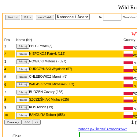
Wild Ru
Nr:
Nazwisko /
Start list
10 km
meta/finish
WY
Pos
Name (Nr)
Country
PELC Paweł (3)
1
P
NIEPOKÓJ Patryk (112)
2
P
NOWICKI Mateusz (327)
3
P
DURCZYŃSKI Wojciech (57)
4
P
CHLEBOWICZ Marcin (8)
5
P
WALASZCZYK Mirosław (553)
6
P
BUDZEŃ Cezary (135)
7
P
SZCZEŚNIAK Michał (625)
8
P
KOS Adrian (19)
9
P
BANDURA Robert (653)
10
P
1 
Pierwszy
<<<
<<
zobacz jak śledzić zawodników?
Chat