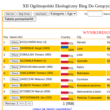
XII Ogólnopolski Ekologiczny Bieg Do Gorącyc
Nr:
Nazwi
Start list
Bieg 10 km
meta/finish
WYNIKI/RESUL
Pos
Name (Nr)
Country
City
Di
KOZŁOWSKI Artur (4)
1
Sieradz
Sa
POL
OKSENIUK Sergii (1083)
2
Luck
Mk
UKR
OSMULSKI Tomasz (983)
3
Łódź
Tr
POL
GŁOWALA Robert (1)
4
Garwolin
Gk
POL
DRAGAN Aleksander (986)
5
Kielce
POL
OWCZAREK Tomasz (265)
6
Bełchatów
POL
JASZCZAK Mateusz (558)
7
Ozorków
Ak
POL
BLADOS Tomasz (1067)
8
Konstancin-jeziorna
Wa
POL
STOBIECKI Marcin (659)
9
Aleksandrów Łódzki
Ce
POL
WYCHOWAŁEK Jan (215)
10
Piotrków Trybunalski
Ak
POL
1 (958)
Pierwszy
<<<
<<
zobacz jak śledzić zawodników?