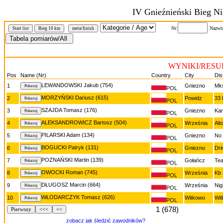
IV Gnieźnieński Bieg Ni
Nr:
Nazwi
Start list
Bieg 10 km
meta/finish
WYNIKI/RESUL
Pos
Name (Nr)
Country
City
Dis
LEWANDOWSKI Jakub (754)
1
Gniezno
Mk
POL
MORZYŃSKI Dariusz (615)
2
Powidz
33 
POL
SZAJDA Tomasz (176)
3
Gniezno
Ka
POL
ALEKSANDROWICZ Bartosz (504)
4
Września
Alt
POL
PILARSKI Adam (134)
5
Gniezno
No
POL
BOGUCKI Patryk (131)
6
Gniezno
Dri
POL
POZNAŃSKI Martin (139)
7
Gołańcz
Te
POL
OWOCKI Roman (745)
8
Września
Kb
POL
DŁUGOSZ Marcin (664)
9
Września
Nig
POL
WŁODARCZYK Tomasz (626)
10
Witkowo
Wit
POL
1 (678)
Pierwszy
<<<
<<
zobacz jak śledzić zawodników?