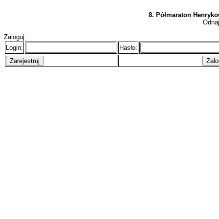
8. Półmaraton Henrykow
Odnaj
Zaloguj:
Login:
Hasło: