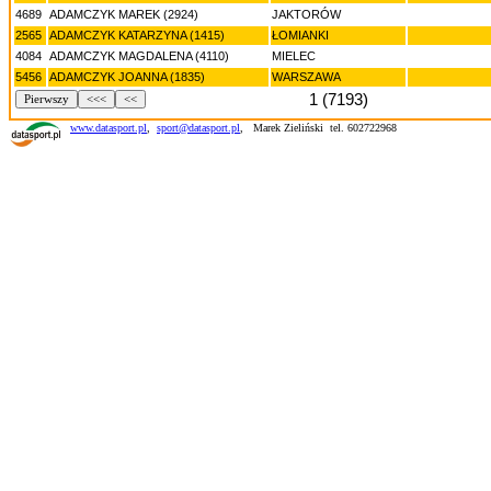
4689
ADAMCZYK MAREK (2924)
JAKTORÓW
2565
ADAMCZYK KATARZYNA (1415)
ŁOMIANKI
4084
ADAMCZYK MAGDALENA (4110)
MIELEC
5456
ADAMCZYK JOANNA (1835)
WARSZAWA
1 (7193)
Pierwszy
<<<
<<
www.datasport.pl
,
sport@datasport.pl
,
Marek Zieliński tel. 602722968