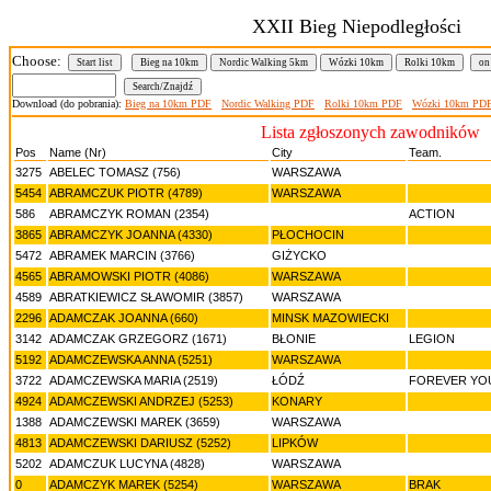
XXII Bieg Niepodległości
Choose:
Start list
Bieg na 10km
Nordic Walking 5km
Wózki 10km
Rolki 10km
on
Download (do pobrania):
Bieg na 10km PDF
Nordic Walking PDF
Rolki 10km PDF
Wózki 10km PD
Lista zgłoszonych zawodników
Pos
Name (Nr)
City
Team.
3275
ABELEC TOMASZ (756)
WARSZAWA
5454
ABRAMCZUK PIOTR (4789)
WARSZAWA
586
ABRAMCZYK ROMAN (2354)
ACTION
3865
ABRAMCZYK JOANNA (4330)
PŁOCHOCIN
5472
ABRAMEK MARCIN (3766)
GIŻYCKO
4565
ABRAMOWSKI PIOTR (4086)
WARSZAWA
4589
ABRATKIEWICZ SŁAWOMIR (3857)
WARSZAWA
2296
ADAMCZAK JOANNA (660)
MINSK MAZOWIECKI
3142
ADAMCZAK GRZEGORZ (1671)
BŁONIE
LEGION
5192
ADAMCZEWSKA ANNA (5251)
WARSZAWA
3722
ADAMCZEWSKA MARIA (2519)
ŁÓDŹ
FOREVER YO
4924
ADAMCZEWSKI ANDRZEJ (5253)
KONARY
1388
ADAMCZEWSKI MAREK (3659)
WARSZAWA
4813
ADAMCZEWSKI DARIUSZ (5252)
LIPKÓW
5202
ADAMCZUK LUCYNA (4828)
WARSZAWA
0
ADAMCZYK MAREK (5254)
WARSZAWA
BRAK